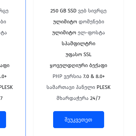
რცე
250 GB SSD
ვებ სივრცე
ბი
ულიმიტო
დომენები
ტა
ულიმიტო
ელ-ფოსტა
სპამფილტრი
უფასო SSL
აფი
ყოველდღიური ბექაფი
8.0+
PHP ვერსია
7.0 & 8.0+
PLESK
სამართავი პანელი
PLESK
7
მხარდაჭერა
24/7
შეუკვეთეთ