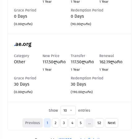
1 Year
1 Year
1 Year
Grace Period
Redemption Period
0 Days
0 Days
(0.00ლარი)
(90.00ლარი)
.
ae.org
Category
New Price
Transfer
Renewal
Other
117.50ლარი
117.50ლარი
162.19ლარი
1 Year
1 Year
1 Year
Grace Period
Redemption Period
30 Days
30 Days
(0.00ლარი)
(190.00ლარი)
Show
entries
Previous
1
2
3
4
5
…
52
Next