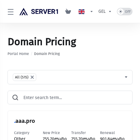
GEL
Domain Pricing
Portal Home
Domain Pricing
Table Filter
All (515)
×
.
aaa.pro
Category
New Price
Transfer
Renewal
Other
755.70ლარი
755.70ლარი
901.84ლარი