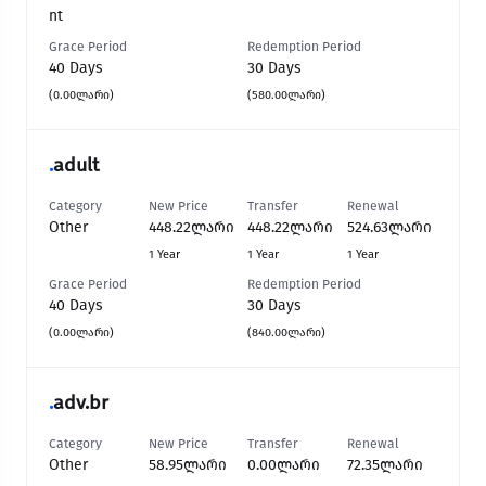
nt
Grace Period
Redemption Period
40 Days
30 Days
(0.00ლარი)
(580.00ლარი)
.
adult
Category
New Price
Transfer
Renewal
Other
448.22ლარი
448.22ლარი
524.63ლარი
1 Year
1 Year
1 Year
Grace Period
Redemption Period
40 Days
30 Days
(0.00ლარი)
(840.00ლარი)
.
adv.br
Category
New Price
Transfer
Renewal
Other
58.95ლარი
0.00ლარი
72.35ლარი