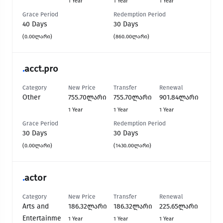
1 Year
1 Year
1 Year
Grace Period
Redemption Period
40 Days
30 Days
(0.00ლარი)
(860.00ლარი)
.
acct.pro
Category
New Price
Transfer
Renewal
Other
755.70ლარი
755.70ლარი
901.84ლარი
1 Year
1 Year
1 Year
Grace Period
Redemption Period
30 Days
30 Days
(0.00ლარი)
(1430.00ლარი)
.
actor
Category
New Price
Transfer
Renewal
Arts and
186.32ლარი
186.32ლარი
225.65ლარი
Entertainme
1 Year
1 Year
1 Year