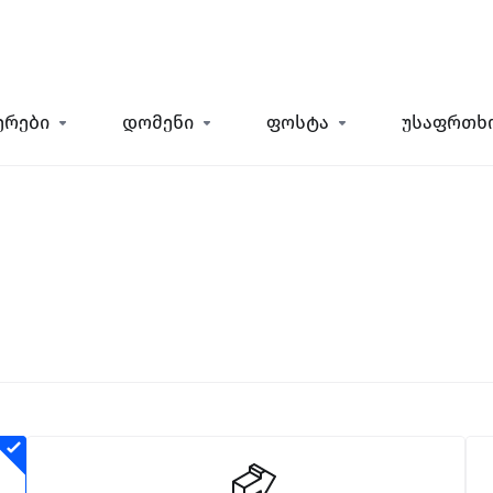
ერები
დომენი
ფოსტა
უსაფრთხ