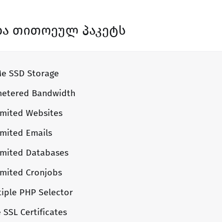
ბა თითოეულ პაკეტს
e SSD Storage
etered Bandwidth
imited Websites
imited Emails
imited Databases
imited Cronjobs
tiple PHP Selector
 SSL Certificates