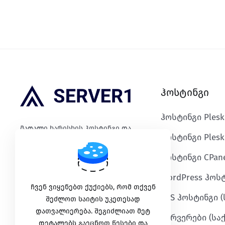
ჰოსტინგი
ჰოსტინგი Ples
მაღალი ხარისხის ჰოსტინგი და
ჰოსტინგი Plesk
საიმედო IT ინფრასტრუქტურა.
ჰოსტინგი CPane
WordPress ჰოს
გადახდის მეთოდები
ჩვენ ვიყენებთ ქუქიებს, რომ თქვენ
VPS ჰოსტინგი 
შეძლოთ საიტის უკეთესად
დათვალიერება. შეგიძლიათ მეტ
სერვერები (ს
დეტალებს გაეცნოთ წესები და